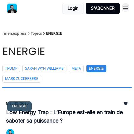
Login
S'ABONNER
rmen.express
Topics
ENERGIE
ENERGIE
TRUMP
SARAH WYN WILLIAMS
META
ENERGIE
MARK ZUCKERBERG
May 10, 2025
ENERGIE
Low Energy Trap : L’Europe est-elle en train de
saboter sa puissance ?