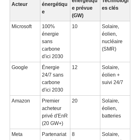
énergétiqu
Technologi
Acteur
énergétiqu
e prévue
es clés
e
(GW)
Microsoft
100%
10
Solaire,
énergie
éolien,
sans
nucléaire
carbone
(SMR)
d'ici 2030
Google
Énergie
12
Solaire,
24/7 sans
éolien +
carbone
suivi 24/7
d'ici 2030
Amazon
Premier
20
Solaire,
acheteur
éolien,
privé d'EnR
batteries
(20 GW+)
Meta
Partenariat
8
Solaire,